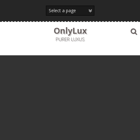
Skip
to
content
OnlyLux
PURER LUXUS