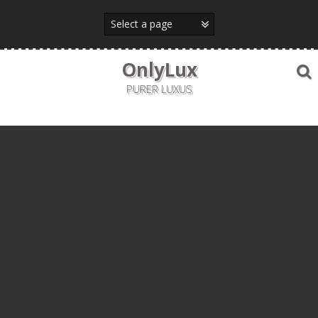
Skip
to
content
OnlyLux
PURER LUXUS