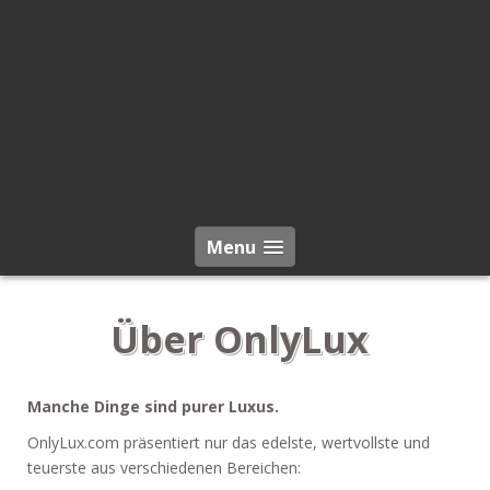
Menu
Über OnlyLux
Manche Dinge sind purer Luxus.
OnlyLux.com präsentiert nur das edelste, wertvollste und
teuerste aus verschiedenen Bereichen: